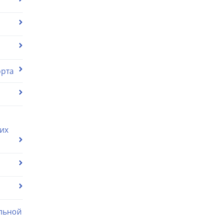
орта
их
льной