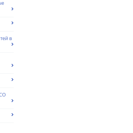
ые
тей в
 СО