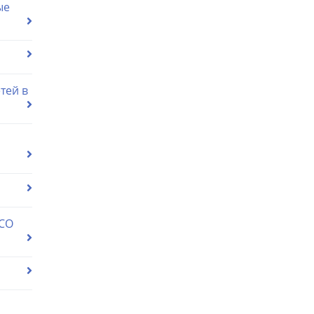
ые
тей в
 СО