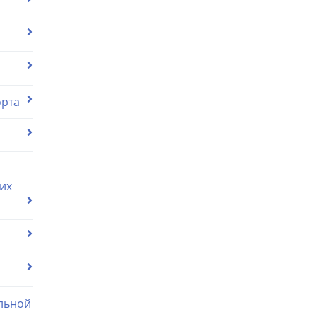
орта
их
льной