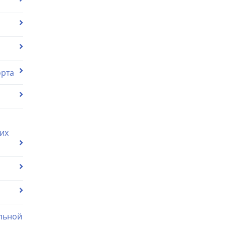
орта
их
льной