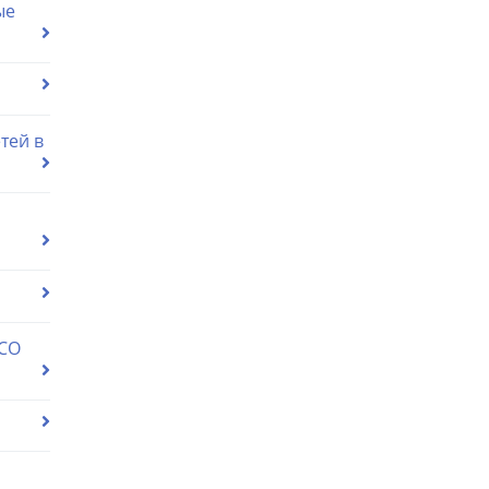
ые
тей в
 СО