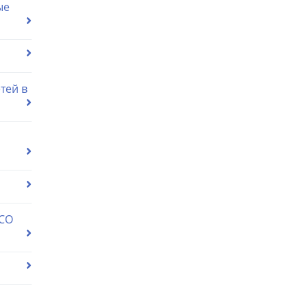
ые
тей в
 СО