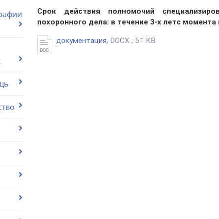
Срок действия полномочий специализиро
графии
похоронного дела: в течение 3-х летс момента
документация,
DOCX , 51 KB
к
щь
ство