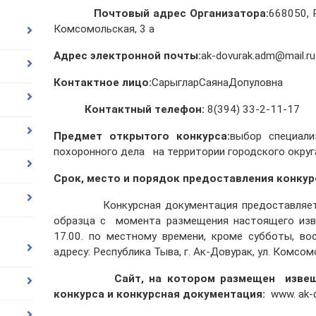
Почтовый адрес Организатора:
668050, Р
Комсомольская, 3 а
Адрес электронной почты:
ak-dovurak.adm@mail.ru
Контактное лицо:
СарыгларСаянаДопуловна
Контактный телефон:
8(394) 33-2-11-17
Предмет открытого конкурса:
выбор специали
похоронного дела на территории городского округа
Срок, место и порядок предоставления конкур
Конкурсная документация предоставляется 
образца с момента размещения настоящего изв
17.00. по местному времени, кроме субботы, во
адресу: Республика Тыва, г. Ак-Довурак, ул. Комсомо
Сайт, на котором размещен извещени
конкурса и конкурсная документация:
www. ak-d