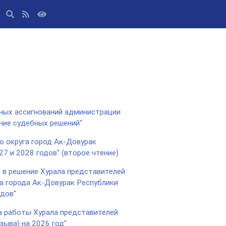
ных ассигнований администрации
ение судебных решений"
о округа город Ак-Довурак
7 и 2028 годов" (второе чтение)
 в решение Хурала представителей
га города Ак-Довурак Республики
одов"
а работы Хурала представителей
зыва) на 2026 год"