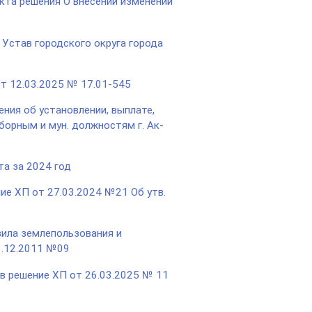
кта решения О внесении изменений
 Устав городского округа города
т 12.03.2025 № 17.01-545
ния об установлении, выплате,
борным и мун. должностям г. Ак-
а за 2024 год
ние ХП от 27.03.2024 №21 Об утв.
вила землепользования и
23.12.2011 №09
 в решение ХП от 26.03.2025 № 11