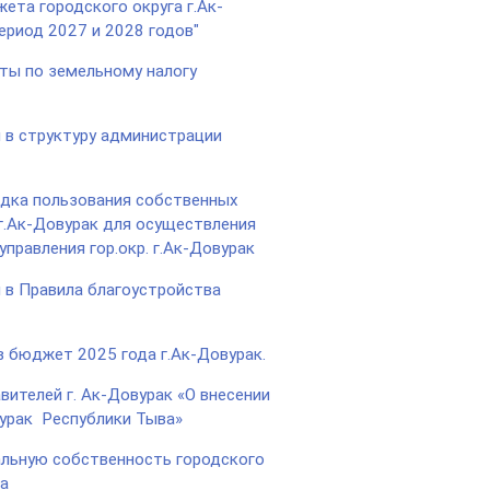
ета городского округа г.Ак-
ериод 2027 и 2028 годов"
оты по земельному налогу
й в структуру администрации
ядка пользования собственных
 г.Ак-Довурак для осуществления
равления гор.окр. г.Ак-Довурак
 в Правила благоустройства
в бюджет 2025 года г.Ак-Довурак.
ителей г. Ак-Довурак «О внесении
вурак Республики Тыва»
альную собственность городского
а