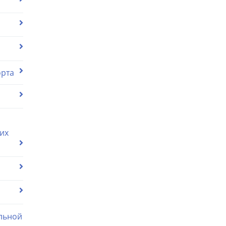
орта
их
льной