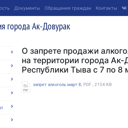
ость
Документы
Обращения граждан
Контакты
я города Ак-Довурак
О запрете продажи алког
на территории города Ак-
Республики Тыва с 7 по 8 
запрет алкоголь март 8,
PDF , 2154 KB
ии