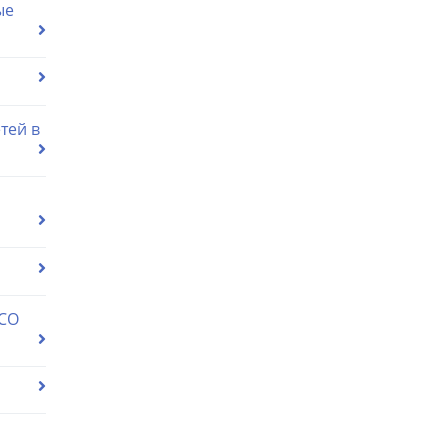
ые
тей в
 СО