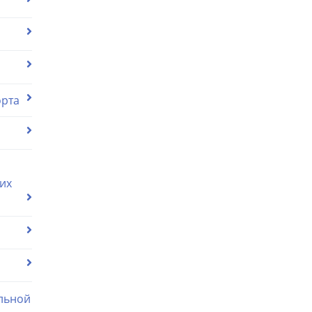
орта
их
льной