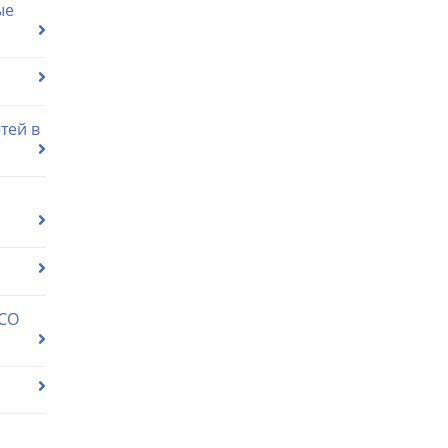
ые
тей в
 СО