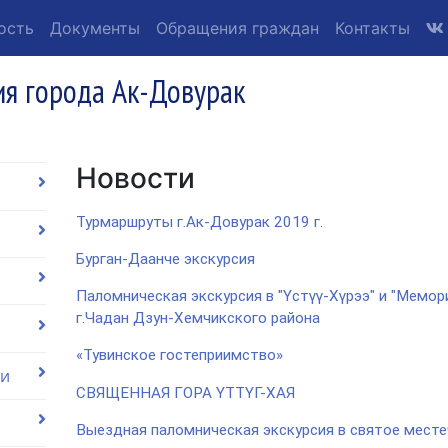
ость
Документы
Обращения граждан
Контакты
я города Ак-Довурак
Новости
Турмаршруты г.Ак-Довурак 2019 г.
Бурган-Даанче экскурсия
Паломническая экскурсия в "Үстүү-Хүрээ" и "Мемо
г.Чадан Дзун-Хемчикского района
«Тувинское гостеприимство»
ии
СВЯЩЕННАЯ ГОРА ҮТТҮГ-ХАЯ
Выездная паломническая экскурсия в святое месте