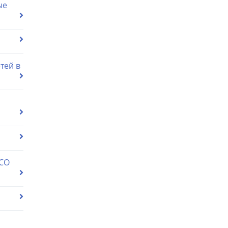
ые
тей в
 СО