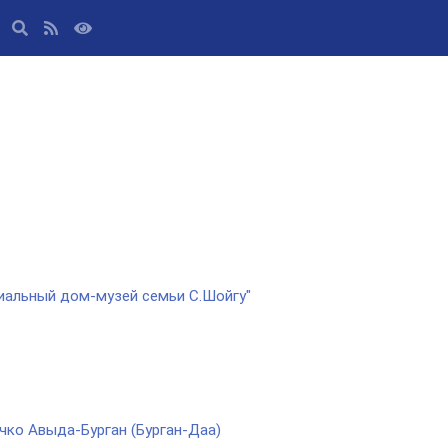
риальный дом-музей семьи С.Шойгу"
чко Авыда-Бурган (Бурган-Даа)