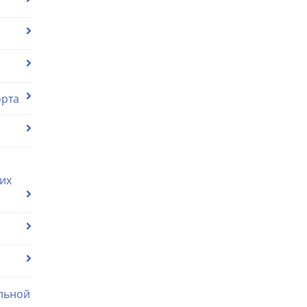
орта
их
льной