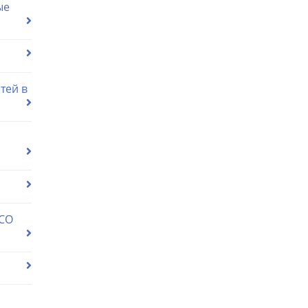
ые
тей в
 СО