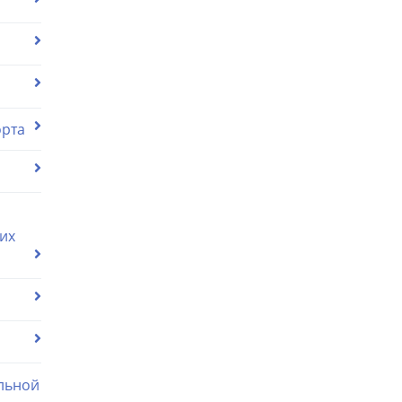
орта
их
льной