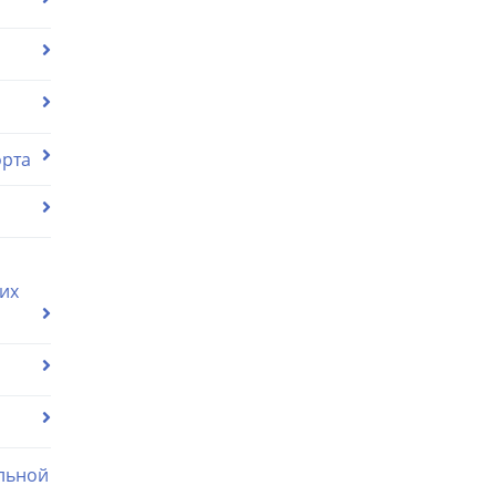
орта
их
льной