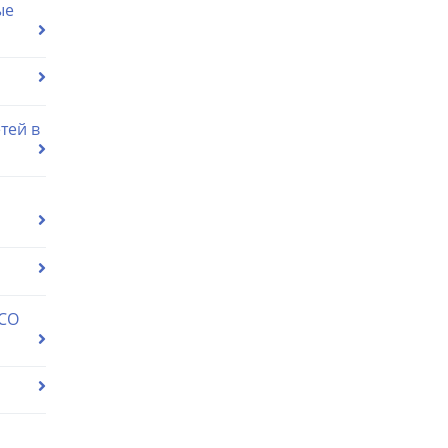
ые
тей в
 СО