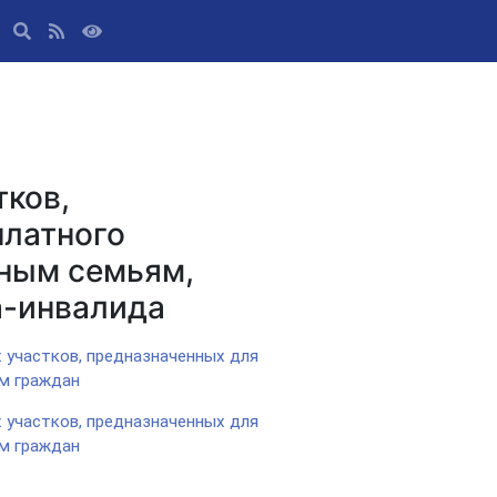
тков,
платного
ным семьям,
а-инвалида
 участков, предназначенных для
м граждан
 участков, предназначенных для
м граждан