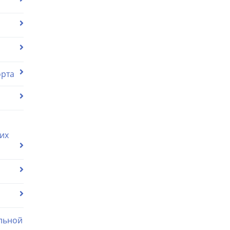
орта
их
льной