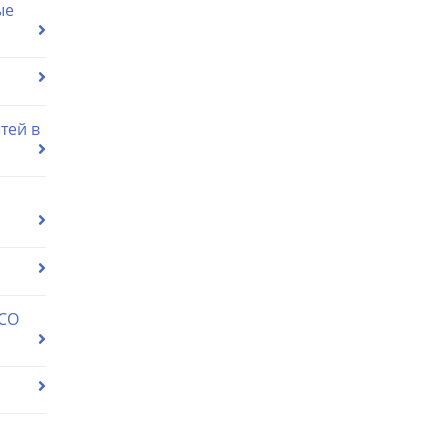
ые
тей в
 СО