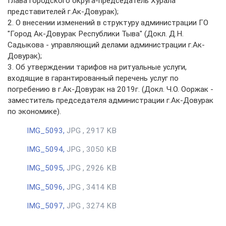
Глава городского округа-председатель Хурала
представителей г.Ак-Довурак);
2. О внесении изменений в структуру администрации ГО
"Город Ак-Довурак Республики Тыва" (Докл. Д.Н.
Садыкова - управляющий делами администрации г.Ак-
Довурак);
3. Об утверждении тарифов на ритуальные услуги,
входящие в гарантированный перечень услуг по
погребению в г.Ак-Довурак на 2019г. (Докл. Ч.О. Ооржак -
заместитель председателя администрации г.Ак-Довурак
по экономике).
IMG_5093,
JPG , 2917 KB
IMG_5094,
JPG , 3050 KB
IMG_5095,
JPG , 2926 KB
IMG_5096,
JPG , 3414 KB
IMG_5097,
JPG , 3274 KB