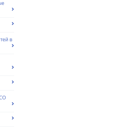
ые
тей в
 СО