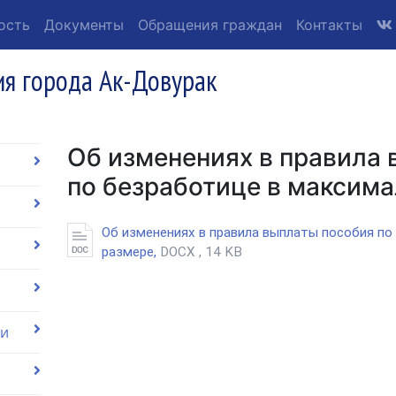
ость
Документы
Обращения граждан
Контакты
я города Ак-Довурак
Об изменениях в правила
по безработице в максима
Об изменениях в правила выплаты пособия п
размере,
DOCX , 14 KB
ии