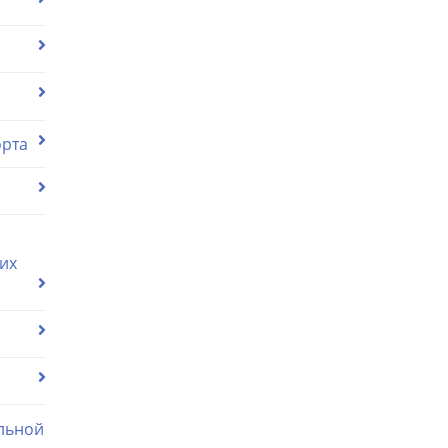
орта
их
льной