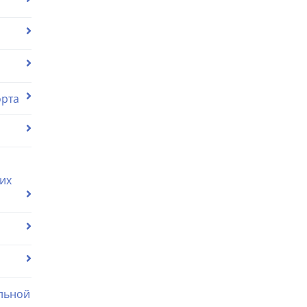
орта
их
льной