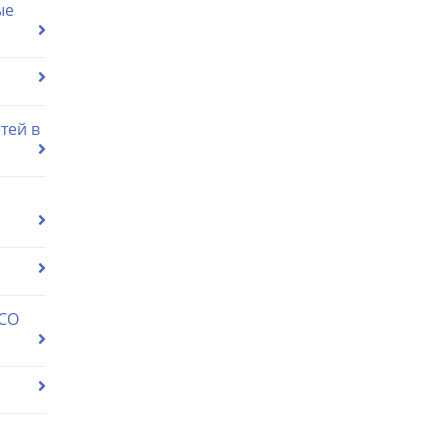
ые
тей в
 СО