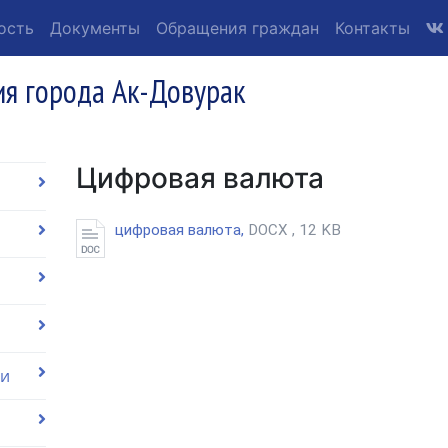
ость
Документы
Обращения граждан
Контакты
я города Ак-Довурак
Цифровая валюта
цифровая валюта,
DOCX , 12 KB
ии