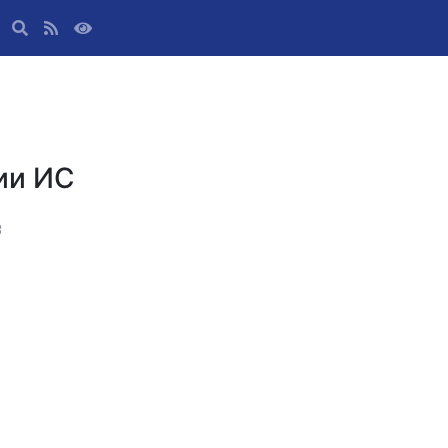
ии ИС
B