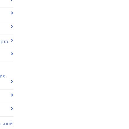
орта
их
льной