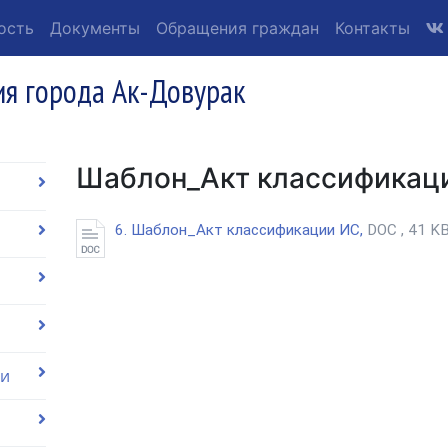
ость
Документы
Обращения граждан
Контакты
я города Ак-Довурак
Шаблон_Акт классификац
6. Шаблон_Акт классификации ИС,
DOC , 41 K
ии