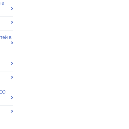
ые
тей в
 СО