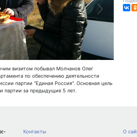
Подел
Next
бочим визитом побывал Молчанов Олег
артамента по обеспечению деятельности
ссии партии "Единая Россия". Основная цель
и партии за предыдущие 5 лет.
к-
Контакты
О сай