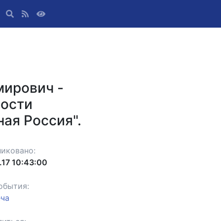
мирович -
ности
ая Россия".
иковано:
.17 10:43:00
обытия:
еча