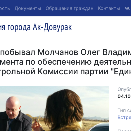
ость
Документы
Обращения граждан
Контакты
я города Ак-Довурак
 побывал Молчанов Олег Влади
мента по обеспечению деятель
рольной Комиссии партии "Един
Опубл
04.10
Тип с
Встр