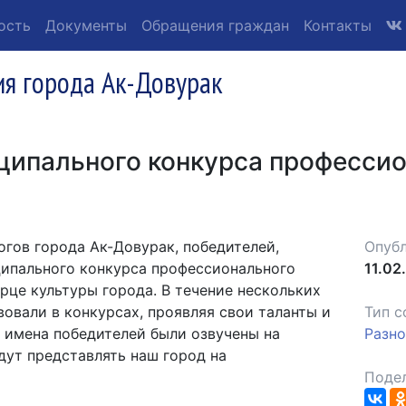
ость
Документы
Обращения граждан
Контакты
я города Ак-Довурак
ципального конкурса професси
гов города Ак-Довурак, победителей,
Опубл
ципального конкурса профессионального
11.02
рце культуры города. В течение нескольких
вовали в конкурсах, проявляя свои таланты и
Тип с
е имена победителей были озвучены на
Разн
дут представлять наш город на
Подел