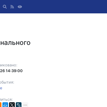
онального
иковано:
.26 14:39:00
обытия:
ое
иться: