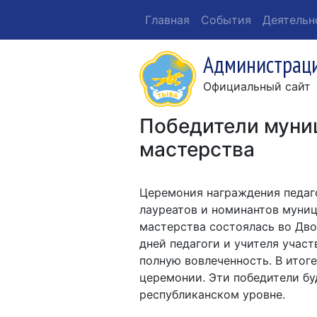
Главная
События
Деятельн
Администраци
Официальный сайт
Победители муни
мастерства
Церемония награждения педаго
лауреатов и номинантов муни
мастерства состоялась во Дво
дней педагоги и учителя участ
полную вовлеченность. В итог
церемонии. Эти победители бу
республиканском уровне.